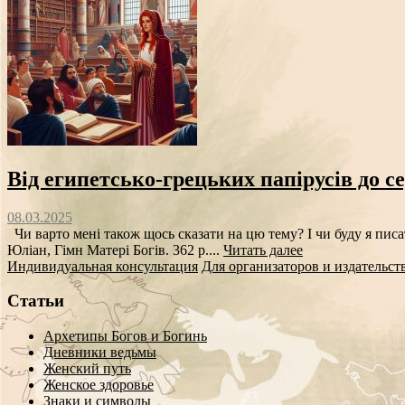
Від египетсько-грецьких папірусів до се
08.03.2025
Чи варто мені також щось сказати на цю тему? І чи буду я пис
Юліан, Гімн Матері Богів. 362 р....
Читать далее
Индивидуальная консультация
Для организаторов и издательст
Статьи
Архетипы Богов и Богинь
Дневники ведьмы
Женский путь
Женское здоровье
Знаки и символы