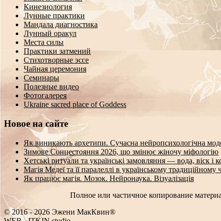
Кинезиология
Лунные практики
Мандала диагностика
Лунный оракул
Места силы
Практики затмений
Стихотворные эссе
Чайная церемония
Семинары
Полезные видео
Фотогалерея
Ukraine sacred place of Goddess
Новое на сайте
Як виникають архетипи. Сучасна нейропсихологічна мод
Зимове Сонцестояння 2026, що змінює жіночу міфологію
Хетські ритуали та українські замовляння — вода, віск і 
Магія Медеї та її паралеллі в українському традиційному 
Як працює магія. Мозок. Нейронаука. Візуалізація
Полное или частичное копирование материа
© 2016 - 2026 Эжени МакКвин®
WEB
-
ITKIN.studio