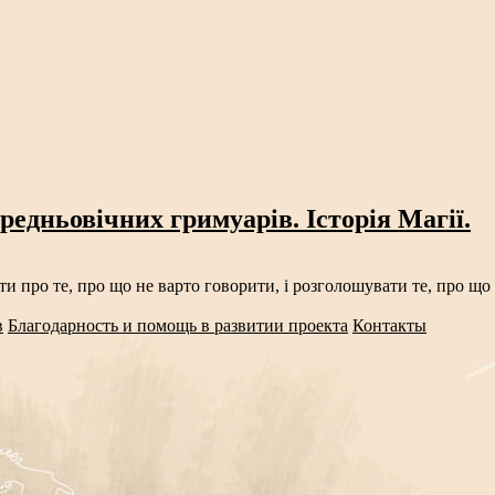
редньовічних гримуарів. Історія Магії.
ати про те, про що не варто говорити, і розголошувати те, про 
в
Благодарность и помощь в развитии проекта
Контакты