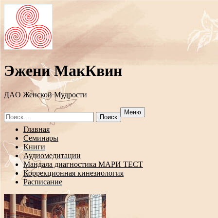
Эжени МакКвин
ДAO Женской Мудрости
Меню
Search
for:
Перейти
Главная
к
Семинары
содержанию
Книги
Аудиомедитации
Мандала диагностика МАРИ ТЕСТ
Коррекционная кинезиология
Расписание