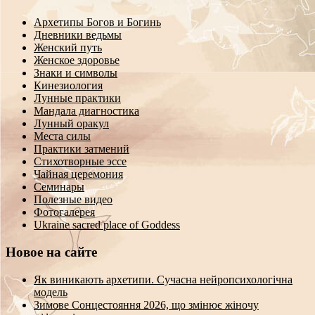
Архетипы Богов и Богинь
Дневники ведьмы
Женский путь
Женское здоровье
Знаки и символы
Кинезиология
Лунные практики
Мандала диагностика
Лунный оракул
Места силы
Практики затмений
Стихотворные эссе
Чайная церемония
Семинары
Полезные видео
Фотогалерея
Ukraine sacred place of Goddess
Новое на сайте
Як виникають архетипи. Сучасна нейропсихологічна
модель
Зимове Сонцестояння 2026, що змінює жіночу