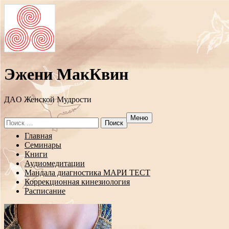
Эжени МакКвин
ДAO Женской Мудрости
Меню
Search
for:
Перейти
Главная
к
Семинары
содержанию
Книги
Аудиомедитации
Мандала диагностика МАРИ ТЕСТ
Коррекционная кинезиология
Расписание