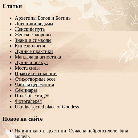
Статьи
Архетипы Богов и Богинь
Дневники ведьмы
Женский путь
Женское здоровье
Знаки и символы
Кинезиология
Лунные практики
Мандала диагностика
Лунный оракул
Места силы
Практики затмений
Стихотворные эссе
Чайная церемония
Семинары
Полезные видео
Фотогалерея
Ukraine sacred place of Goddess
Новое на сайте
Як виникають архетипи. Сучасна нейропсихологічна
модель