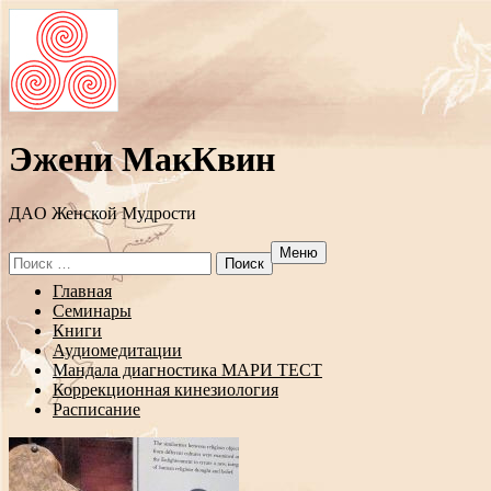
Эжени МакКвин
ДAO Женской Мудрости
Меню
Search
for:
Перейти
Главная
к
Семинары
содержанию
Книги
Аудиомедитации
Мандала диагностика МАРИ ТЕСТ
Коррекционная кинезиология
Расписание