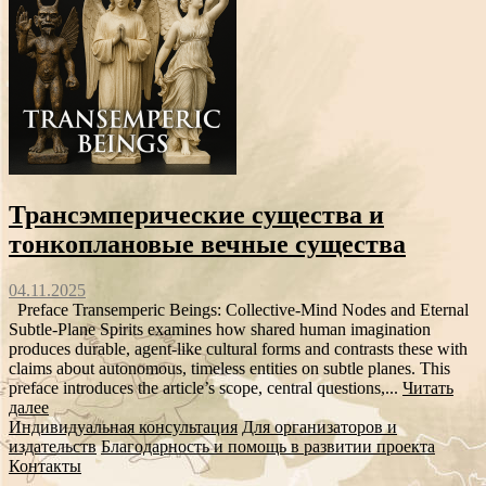
Трансэмперические существа и
тонкоплановые вечные существа
04.11.2025
Preface Transemperic Beings: Collective‑Mind Nodes and Eternal
Subtle‑Plane Spirits examines how shared human imagination
produces durable, agent‑like cultural forms and contrasts these with
claims about autonomous, timeless entities on subtle planes. This
preface introduces the article’s scope, central questions,...
Читать
далее
Индивидуальная консультация
Для организаторов и
издательств
Благодарность и помощь в развитии проекта
Контакты