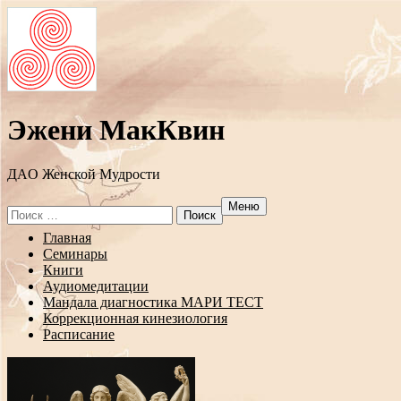
Эжени МакКвин
ДAO Женской Мудрости
Меню
Search
for:
Перейти
Главная
к
Семинары
содержанию
Книги
Аудиомедитации
Мандала диагностика МАРИ ТЕСТ
Коррекционная кинезиология
Расписание