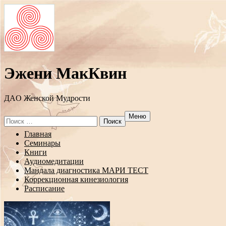
Эжени МакКвин
ДAO Женской Мудрости
Меню
Search
for:
Перейти
Главная
к
Семинары
содержанию
Книги
Аудиомедитации
Мандала диагностика МАРИ ТЕСТ
Коррекционная кинезиология
Расписание