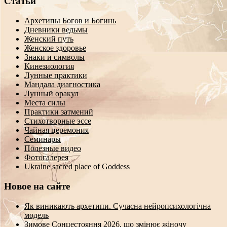
Статьи
Архетипы Богов и Богинь
Дневники ведьмы
Женский путь
Женское здоровье
Знаки и символы
Кинезиология
Лунные практики
Мандала диагностика
Лунный оракул
Места силы
Практики затмений
Стихотворные эссе
Чайная церемония
Семинары
Полезные видео
Фотогалерея
Ukraine sacred place of Goddess
Новое на сайте
Як виникають архетипи. Сучасна нейропсихологічна
модель
Зимове Сонцестояння 2026, що змінює жіночу