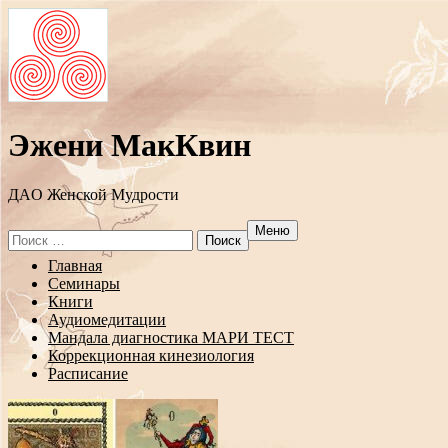
Эжени МакКвин
ДAO Женской Мудрости
Меню
Search
for:
Перейти
Главная
к
Семинары
содержанию
Книги
Аудиомедитации
Мандала диагностика МАРИ ТЕСТ
Коррекционная кинезиология
Расписание