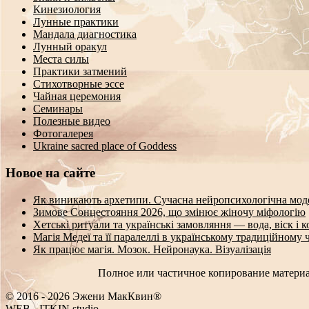
Кинезиология
Лунные практики
Мандала диагностика
Лунный оракул
Места силы
Практики затмений
Стихотворные эссе
Чайная церемония
Семинары
Полезные видео
Фотогалерея
Ukraine sacred place of Goddess
Новое на сайте
Як виникають архетипи. Сучасна нейропсихологічна мод
Зимове Сонцестояння 2026, що змінює жіночу міфологію
Хетські ритуали та українські замовляння — вода, віск і 
Магія Медеї та її паралеллі в українському традиційному 
Як працює магія. Мозок. Нейронаука. Візуалізація
Полное или частичное копирование материа
© 2016 - 2026 Эжени МакКвин®
#
EO
-
ITKIN.studio