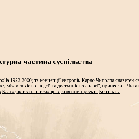
ктурна частина суспільства
polla 1922-2000) та концепції ентропії. Карло Чиполла славетен 
зку між кількістю людей та доступністю енергії, принесла...
Читат
в
Благодарность и помощь в развитии проекта
Контакты