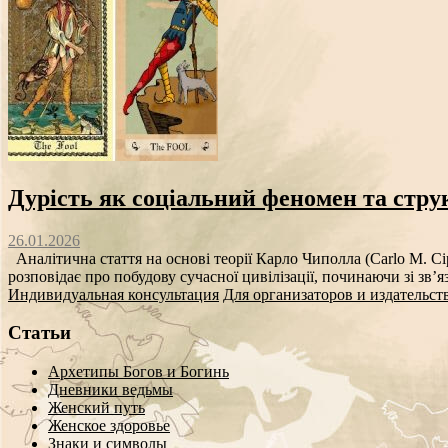
Дурість як соціальний феномен та стру
26.01.2026
Аналітична стаття на основі теорії Карло Чиполла (Carlo M. Ci
розповідає про побудову сучасної цивілізації, починаючи зі зв’я
Индивидуальная консультация
Для организаторов и издательст
Статьи
Архетипы Богов и Богинь
Дневники ведьмы
Женский путь
Женское здоровье
Знаки и символы