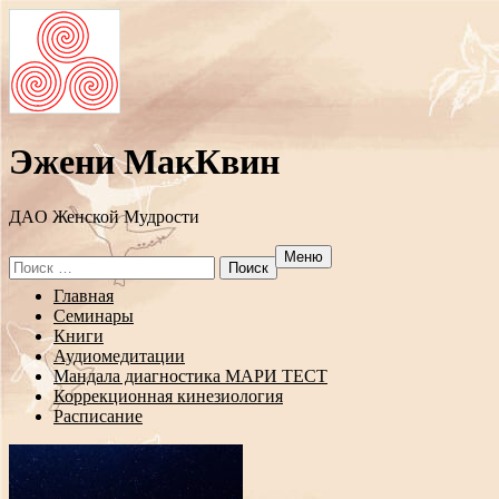
Эжени МакКвин
ДAO Женской Мудрости
Меню
Search
for:
Перейти
Главная
к
Семинары
содержанию
Книги
Аудиомедитации
Мандала диагностика МАРИ ТЕСТ
Коррекционная кинезиология
Расписание