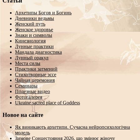
Статьи
Архетипы Богов и Богинь
Дневники ведьмы
Женский путь
Женское здоровье
Знаки и символы
Кинезиология
Лунные практики
Мандала диагностика
Лунный оракул
Места силы
Практики затмений
Стихотворные эссе
Чайная церемония
Семинары
Полезные видео
Фотогалерея
Ukraine sacred place of Goddess
Новое на сайте
Як виникають архетипи. Сучасна нейропсихологічна
модель
Зимове Сонцестояння 2026, що змінює жіночу