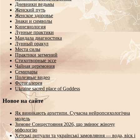
Дневники ведьмы
Женский путь
Женское здоровье
Знаки и символы
Кинезиология
Лунные практики
Мандала диагностика
Лунный оракул
Места силы
Практики затмений
Стихотворные эссе
Чайная церемония
Семинары
Полезные видео
Фотогалерея
Ukraine sacred place of Goddess
Новое на сайте
Як виникають архетипи. Сучасна нейропсихологічна
модель
Зимове Сонцестояння 2026, що змінює жіночу
міфологію
Хетські ритуали та українські замовляння — вода, віск і