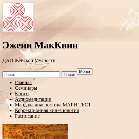
Эжени МакКвин
ДAO Женской Мудрости
Меню
Search
for:
Перейти
Главная
к
Семинары
содержанию
Книги
Аудиомедитации
Мандала диагностика МАРИ ТЕСТ
Коррекционная кинезиология
Расписание