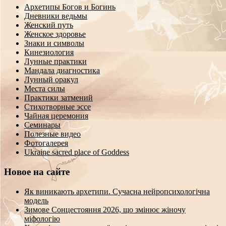
Архетипы Богов и Богинь
Дневники ведьмы
Женский путь
Женское здоровье
Знаки и символы
Кинезиология
Лунные практики
Мандала диагностика
Лунный оракул
Места силы
Практики затмений
Стихотворные эссе
Чайная церемония
Семинары
Полезные видео
Фотогалерея
Ukraine sacred place of Goddess
Новое на сайте
Як виникають архетипи. Сучасна нейропсихологічна
модель
Зимове Сонцестояння 2026, що змінює жіночу
міфологію