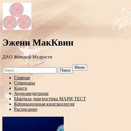
Эжени МакКвин
ДAO Женской Мудрости
Меню
Search
for:
Перейти
Главная
к
Семинары
содержанию
Книги
Аудиомедитации
Мандала диагностика МАРИ ТЕСТ
Коррекционная кинезиология
Расписание