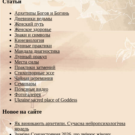
Статьи
Архетипы Богов и Богинь
Дневники ведьмы
Женский путь
Женское здоровье
Знаки и символы
Кинезиология
Лунные практики
Мандала диагностика
Лунный оракул
Места силы
Практики затмений
Стихотворные эссе
Чайная церемония
Семинары
Полезные видео
Фотогалерея
Ukraine sacred place of Goddess
Новое на сайте
Як виникають архетипи. Сучасна нейропсихологічна
модель
Зимове Сонцестояння 2026, що змінює жіночу