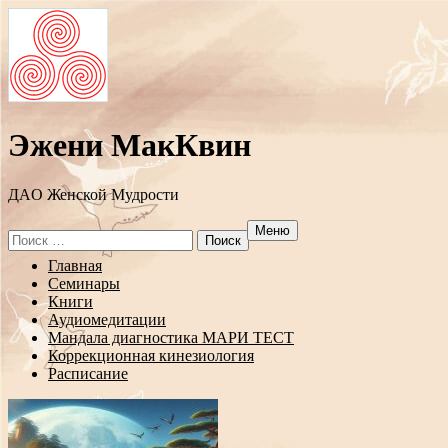
Эжени МакКвин
ДAO Женской Мудрости
Меню
Search
for:
Перейти
Главная
к
Семинары
содержанию
Книги
Аудиомедитации
Мандала диагностика МАРИ ТЕСТ
Коррекционная кинезиология
Расписание