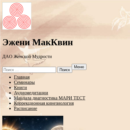
Эжени МакКвин
ДAO Женской Мудрости
Меню
Search
for:
Перейти
Главная
к
Семинары
содержанию
Книги
Аудиомедитации
Мандала диагностика МАРИ ТЕСТ
Коррекционная кинезиология
Расписание