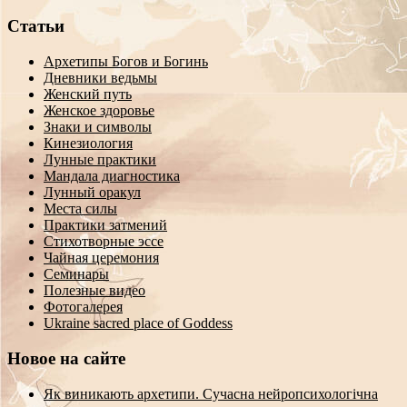
Статьи
Архетипы Богов и Богинь
Дневники ведьмы
Женский путь
Женское здоровье
Знаки и символы
Кинезиология
Лунные практики
Мандала диагностика
Лунный оракул
Места силы
Практики затмений
Стихотворные эссе
Чайная церемония
Семинары
Полезные видео
Фотогалерея
Ukraine sacred place of Goddess
Новое на сайте
Як виникають архетипи. Сучасна нейропсихологічна