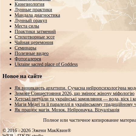
Кинезиология
Лунные практики
Мандала диагностика
Лунный оракул
Места силы
Практики затмений
Стихотворные эссе
Чайная церемония
Семинары
Полезные видео
Фотогалерея
Ukraine sacred place of Goddess
Новое на сайте
Як виникають архетипи. Сучасна нейропсихологічна мод
Зимове Сонцестояння 2026, що змінює жіночу міфологію
Хетські ритуали та українські замовляння — вода, віск і 
Магія Медеї та її паралеллі в українському традиційному 
Як працює магія. Мозок. Нейронаука. Візуалізація
Полное или частичное копирование материа
© 2016 - 2026 Эжени МакКвин®
WEB
-
ITKIN.studio