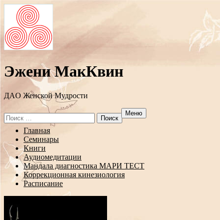
Эжени МакКвин
ДAO Женской Мудрости
Меню
Search
for:
Перейти
Главная
к
Семинары
содержанию
Книги
Аудиомедитации
Мандала диагностика МАРИ ТЕСТ
Коррекционная кинезиология
Расписание