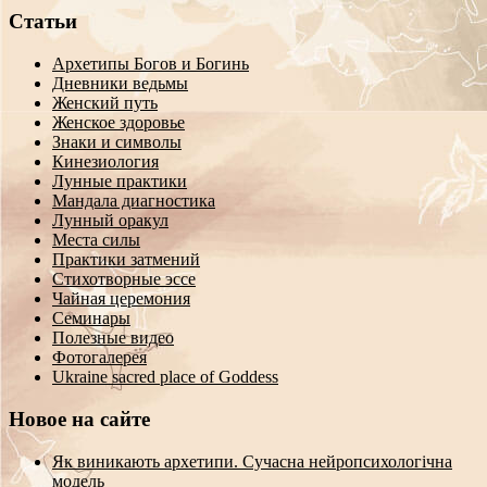
Статьи
Архетипы Богов и Богинь
Дневники ведьмы
Женский путь
Женское здоровье
Знаки и символы
Кинезиология
Лунные практики
Мандала диагностика
Лунный оракул
Места силы
Практики затмений
Стихотворные эссе
Чайная церемония
Семинары
Полезные видео
Фотогалерея
Ukraine sacred place of Goddess
Новое на сайте
Як виникають архетипи. Сучасна нейропсихологічна
модель