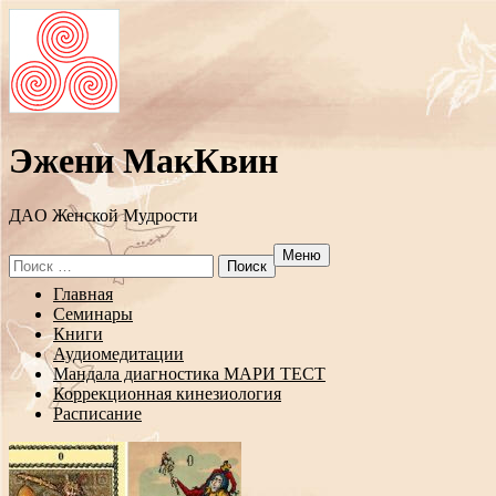
Эжени МакКвин
ДAO Женской Мудрости
Меню
Search
for:
Перейти
Главная
к
Семинары
содержанию
Книги
Аудиомедитации
Мандала диагностика МАРИ ТЕСТ
Коррекционная кинезиология
Расписание