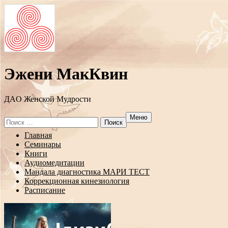
Эжени МакКвин
ДAO Женской Мудрости
Меню
Search
for:
Перейти
Главная
к
Семинары
содержанию
Книги
Аудиомедитации
Мандала диагностика МАРИ ТЕСТ
Коррекционная кинезиология
Расписание