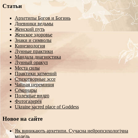
Статьи
Архетипы Богов и Богинь
Дневники ведьмы
Женский путь
Женское здоровье
Знаки и символы
Кинезиология
Лунные практики
Мандала диагностика
Лунный оракул
Места силы
Практики затмений
Стихотворные эссе
Чайная церемония
Семинары
Полезные видео
Фотогалерея
Ukraine sacred place of Goddess
Новое на сайте
Як виникають архетипи. Сучасна нейропсихологічна
модель