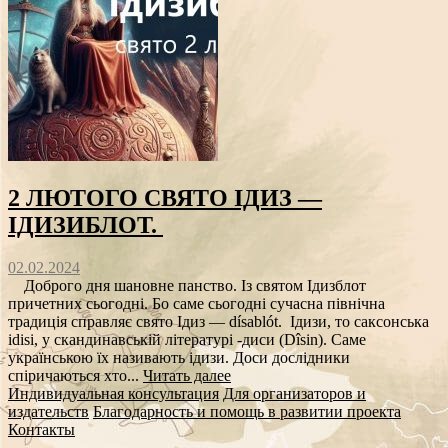
2 ЛЮТОГО СВЯТО ІДИЗ —
ІДИЗИБЛОТ.
02.02.2024
Доброго дня шановне панство. Із святом Ідизблот
причетних сьогодні. Бо саме сьогодні сучасна північна
традиція справляє свято Ідиз — dísablót. Ідизи, то саксонська
idisi, у скандинавській літературі -диси (Dîsin). Саме
українською їх називають ідизи. Доси дослідники
спіричаються хто...
Читать далее
Индивидуальная консультация
Для организаторов и
издательств
Благодарность и помощь в развитии проекта
Контакты