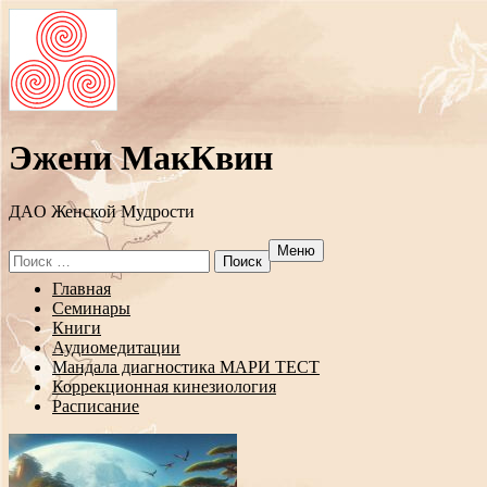
Эжени МакКвин
ДAO Женской Мудрости
Меню
Search
for:
Перейти
Главная
к
Семинары
содержанию
Книги
Аудиомедитации
Мандала диагностика МАРИ ТЕСТ
Коррекционная кинезиология
Расписание