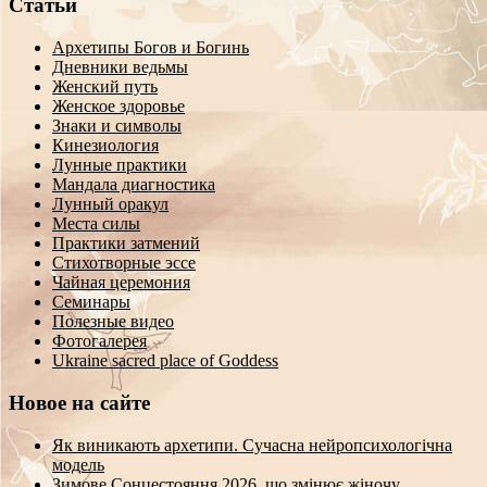
Статьи
Архетипы Богов и Богинь
Дневники ведьмы
Женский путь
Женское здоровье
Знаки и символы
Кинезиология
Лунные практики
Мандала диагностика
Лунный оракул
Места силы
Практики затмений
Стихотворные эссе
Чайная церемония
Семинары
Полезные видео
Фотогалерея
Ukraine sacred place of Goddess
Новое на сайте
Як виникають архетипи. Сучасна нейропсихологічна
модель
Зимове Сонцестояння 2026, що змінює жіночу