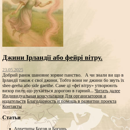
Джини Ірландії або фейрі вітру.
23.05.2025
Добрий ранок шановне зоряне панство. А чи знали ви що в
Ірландії також є свої джини, Тобто вони не джини бо звуть їх
shee-geeha або side gaeithe. Саме ці «феї вітру» утворюють
вихор пилу, що рухається дорогою в гарний...
Читать далее
Индивидуальная консультация
Для организаторов и
издательств
Благодарность и помощь в развитии проекта
Контакты
Статьи
Архетипы Богов и Богинь