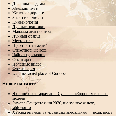
Дневники ведьмы
Женский путь
Женское здоровье
Знаки и символы
Кинезиология
Лунные практики
Мандала диагностика
Лунный оракул
Места силы
Практики затмений
Стихотворные эссе
Чайная церемония
Семинары
Полезные видео
Фотогалерея
Ukraine sacred place of Goddess
Новое на сайте
Як виникають архетипи. Сучасна нейропсихологічна
модель
Зимове Сонцестояння 2026, що змінює жіночу
міфологію
Хетські ритуали та українські замовляння — вода, віск і