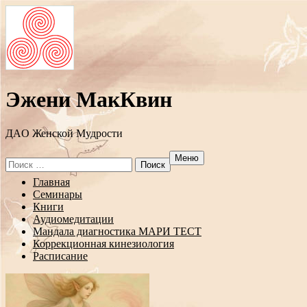
Эжени МакКвин
ДAO Женской Мудрости
Меню
Search
for:
Перейти
Главная
к
Семинары
содержанию
Книги
Аудиомедитации
Мандала диагностика МАРИ ТЕСТ
Коррекционная кинезиология
Расписание