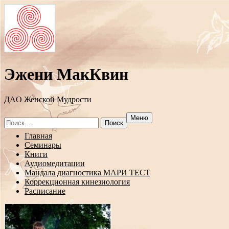
Эжени МакКвин
ДAO Женской Мудрости
Меню
Search
for:
Перейти
Главная
к
Семинары
содержанию
Книги
Аудиомедитации
Мандала диагностика МАРИ ТЕСТ
Коррекционная кинезиология
Расписание