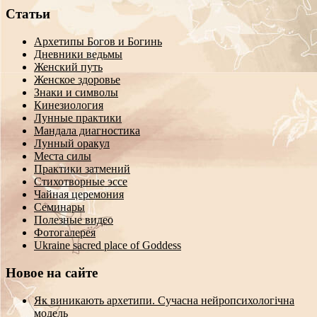
Статьи
Архетипы Богов и Богинь
Дневники ведьмы
Женский путь
Женское здоровье
Знаки и символы
Кинезиология
Лунные практики
Мандала диагностика
Лунный оракул
Места силы
Практики затмений
Стихотворные эссе
Чайная церемония
Семинары
Полезные видео
Фотогалерея
Ukraine sacred place of Goddess
Новое на сайте
Як виникають архетипи. Сучасна нейропсихологічна
модель