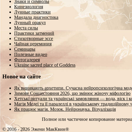
Знаки и символы
Кинезиология
Лунные практики
Мандала диагностика
Лунный оракул
Места силы
Практики затмений
Стихотворные эссе
Чайная церемония
Семинары
Полезные видео
Фотогалерея
Ukraine sacred place of Goddess
Новое на сайте
Як виникають архетипи. Сучасна нейропсихологічна мод
Зимове Сонцестояння 2026, що змінює жіночу міфологію
Хетські ритуали та українські замовляння — вода, віск і 
Магія Медеї та її паралеллі в українському традиційному 
Як працює магія. Мозок. Нейронаука. Візуалізація
Полное или частичное копирование материа
© 2016 - 2026 Эжени МакКвин®