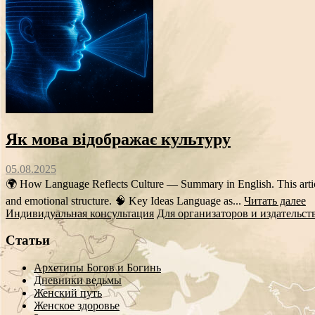
Як мова відображає культуру
05.08.2025
🌍 How Language Reflects Culture — Summary in English. This article 
and emotional structure. 🧠 Key Ideas Language as...
Читать далее
Индивидуальная консультация
Для организаторов и издательст
Статьи
Архетипы Богов и Богинь
Дневники ведьмы
Женский путь
Женское здоровье