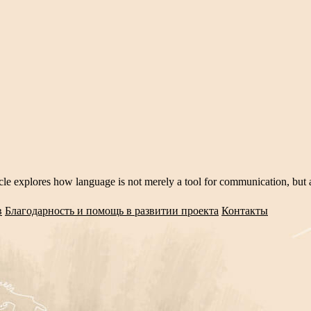
explores how language is not merely a tool for communication, but a de
в
Благодарность и помощь в развитии проекта
Контакты