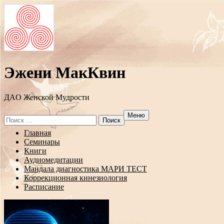
Эжени МакКвин
ДAO Женской Мудрости
Меню
Search
for:
Перейти
Главная
к
Семинары
содержанию
Книги
Аудиомедитации
Мандала диагностика МАРИ ТЕСТ
Коррекционная кинезиология
Расписание