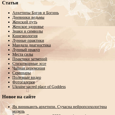
Статьи
Архетипы Богов и Богинь
Дневники ведьмы
Женский путь
Женское здоровье
Знаки и символы
Кинезиология
Лунные практики
Мандала диагностика
Лунный оракул
Места силы
Практики затмений
Стихотворные эссе
Чайная церемония
Семинары
Полезные видео
Фотогалерея
Ukraine sacred place of Goddess
Новое на сайте
Як виникають архетипи. Сучасна нейропсихологічна
модель