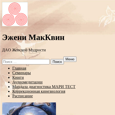
Эжени МакКвин
ДAO Женской Мудрости
Меню
Search
for:
Перейти
Главная
к
Семинары
содержанию
Книги
Аудиомедитации
Мандала диагностика МАРИ ТЕСТ
Коррекционная кинезиология
Расписание