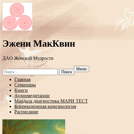
Эжени МакКвин
ДAO Женской Мудрости
Меню
Search
for:
Перейти
Главная
к
Семинары
содержанию
Книги
Аудиомедитации
Мандала диагностика МАРИ ТЕСТ
Коррекционная кинезиология
Расписание