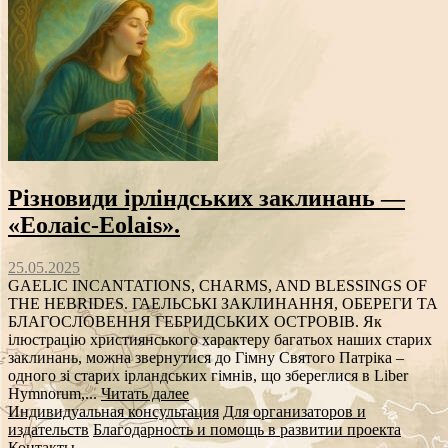
Різновиди ірліндських заклинань —
«Еолаіс-Eolais».
25.05.2025
GAELIC INCANTATIONS, CHARMS, AND BLESSINGS OF
THE HEBRIDES. ГАЕЛЬСЬКІ ЗАКЛИНАННЯ, ОБЕРЕГИ ТА
БЛАГОСЛОВЕННЯ ГЕБРИДСЬКИХ ОСТРОВІВ. Як
ілюстрацію християнського характеру багатьох наших старих
заклинань, можна звернутися до Гімну Святого Патріка –
одного зі старих ірландських гімнів, що збереглися в Liber
Hymnorum,...
Читать далее
Индивидуальная консультация
Для организаторов и
издательств
Благодарность и помощь в развитии проекта
Контакты