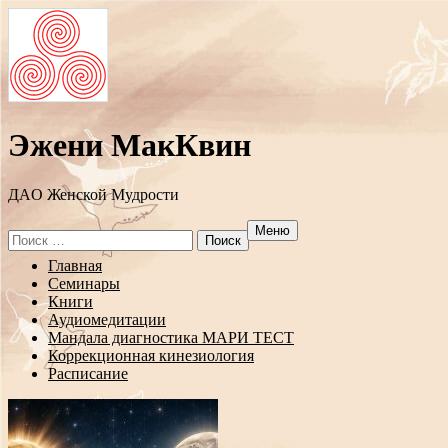
Эжени МакКвин
ДAO Женской Мудрости
Меню
Search
for:
Перейти
Главная
к
Семинары
содержанию
Книги
Аудиомедитации
Мандала диагностика МАРИ ТЕСТ
Коррекционная кинезиология
Расписание