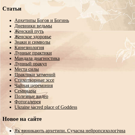
Статьи
Архетипы Богов и Богинь
Дневники ведьмы
Женский путь
Женское здоровье
Знаки и символы
Кинезиология
Лунные практики
Мандала диагностика
Лунный оракул
Места силы
Практики затмений
Стихотворные эссе
Чайная церемония
Семинары
Полезные видео
Фотогалерея
Ukraine sacred place of Goddess
Новое на сайте
Як виникають архетипи. Сучасна нейропсихологічна