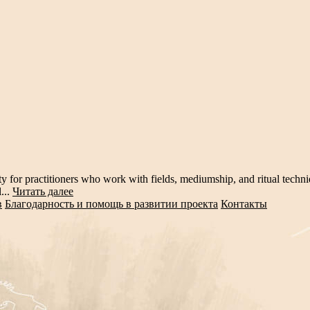
ity for practitioners who work with fields, mediumship, and ritual techn
...
Читать далее
в
Благодарность и помощь в развитии проекта
Контакты