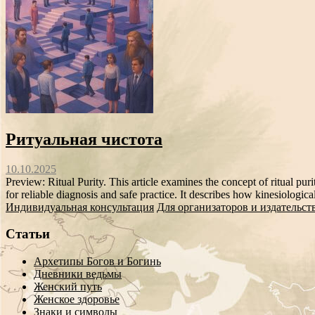
Ритуальная чистота
10.10.2025
Preview: Ritual Purity. This article examines the concept of ritual pur
for reliable diagnosis and safe practice. It describes how kinesiological
Индивидуальная консультация
Для организаторов и издательст
Статьи
Архетипы Богов и Богинь
Дневники ведьмы
Женский путь
Женское здоровье
Знаки и символы