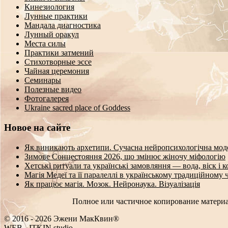
Кинезиология
Лунные практики
Мандала диагностика
Лунный оракул
Места силы
Практики затмений
Стихотворные эссе
Чайная церемония
Семинары
Полезные видео
Фотогалерея
Ukraine sacred place of Goddess
Новое на сайте
Як виникають архетипи. Сучасна нейропсихологічна мод
Зимове Сонцестояння 2026, що змінює жіночу міфологію
Хетські ритуали та українські замовляння — вода, віск і 
Магія Медеї та її паралеллі в українському традиційному 
Як працює магія. Мозок. Нейронаука. Візуалізація
Полное или частичное копирование материа
© 2016 - 2026 Эжени МакКвин®
WEB
-
ITKIN.studio