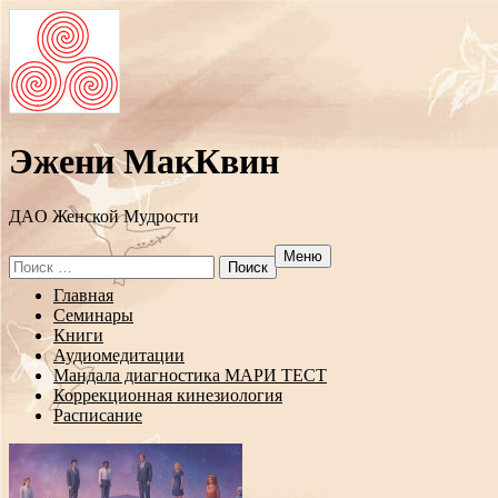
Эжени МакКвин
ДAO Женской Мудрости
Меню
Search
for:
Перейти
Главная
к
Семинары
содержанию
Книги
Аудиомедитации
Мандала диагностика МАРИ ТЕСТ
Коррекционная кинезиология
Расписание