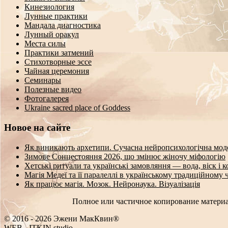
Кинезиология
Лунные практики
Мандала диагностика
Лунный оракул
Места силы
Практики затмений
Стихотворные эссе
Чайная церемония
Семинары
Полезные видео
Фотогалерея
Ukraine sacred place of Goddess
Новое на сайте
Як виникають архетипи. Сучасна нейропсихологічна мод
Зимове Сонцестояння 2026, що змінює жіночу міфологію
Хетські ритуали та українські замовляння — вода, віск і 
Магія Медеї та її паралеллі в українському традиційному 
Як працює магія. Мозок. Нейронаука. Візуалізація
Полное или частичное копирование материа
© 2016 - 2026 Эжени МакКвин®
WEB
-
ITKIN.studio