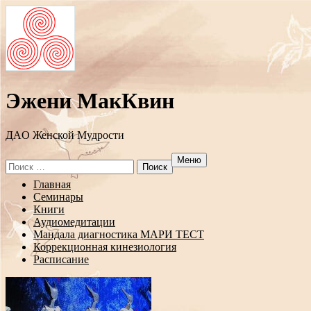
Эжени МакКвин
ДAO Женской Мудрости
Меню
Search
for:
Перейти
Главная
к
Семинары
содержанию
Книги
Аудиомедитации
Мандала диагностика МАРИ ТЕСТ
Коррекционная кинезиология
Расписание