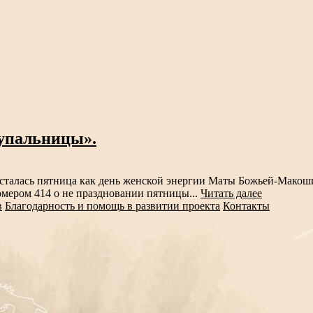
упальницы».
осталась пятница как день женской энергии Маты Божьей-Макоши
номером 414 о не праздновании пятницы...
Читать далее
в
Благодарность и помощь в развитии проекта
Контакты