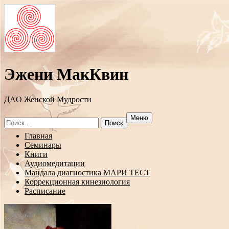
Эжени МакКвин
ДAO Женской Мудрости
Меню
Search
for:
Перейти
Главная
к
Семинары
содержанию
Книги
Аудиомедитации
Мандала диагностика МАРИ ТЕСТ
Коррекционная кинезиология
Расписание