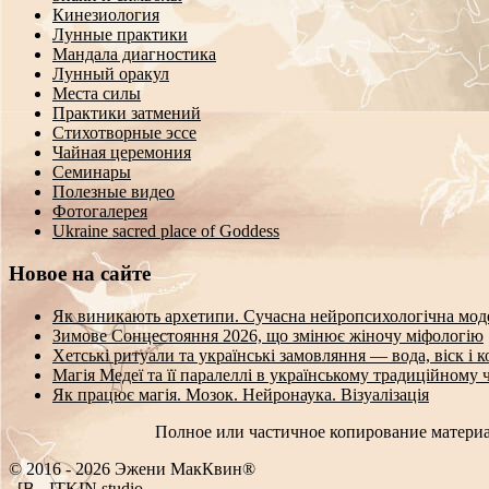
Кинезиология
Лунные практики
Мандала диагностика
Лунный оракул
Места силы
Практики затмений
Стихотворные эссе
Чайная церемония
Семинары
Полезные видео
Фотогалерея
Ukraine sacred place of Goddess
Новое на сайте
Як виникають архетипи. Сучасна нейропсихологічна мод
Зимове Сонцестояння 2026, що змінює жіночу міфологію
Хетські ритуали та українські замовляння — вода, віск і 
Магія Медеї та її паралеллі в українському традиційному 
Як працює магія. Мозок. Нейронаука. Візуалізація
Полное или частичное копирование материа
© 2016 - 2026 Эжени МакКвин®
WEB
-
ITKIN.studio