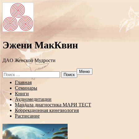
Эжени МакКвин
ДAO Женской Мудрости
Меню
Search
for:
Перейти
Главная
к
Семинары
содержанию
Книги
Аудиомедитации
Мандала диагностика МАРИ ТЕСТ
Коррекционная кинезиология
Расписание