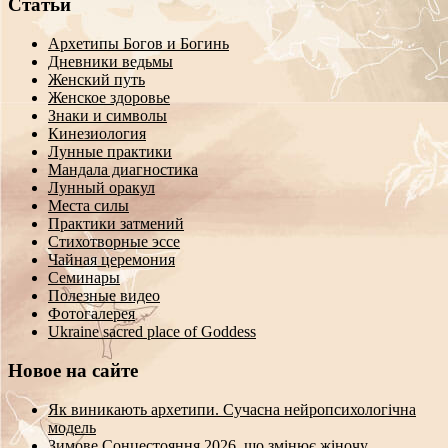
Статьи
Архетипы Богов и Богинь
Дневники ведьмы
Женский путь
Женское здоровье
Знаки и символы
Кинезиология
Лунные практики
Мандала диагностика
Лунный оракул
Места силы
Практики затмений
Стихотворные эссе
Чайная церемония
Семинары
Полезные видео
Фотогалерея
Ukraine sacred place of Goddess
Новое на сайте
Як виникають архетипи. Сучасна нейропсихологічна
модель
Зимове Сонцестояння 2026, що змінює жіночу