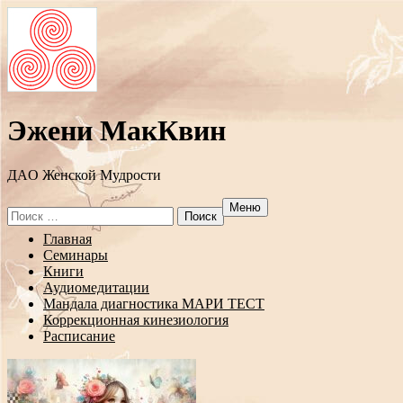
Эжени МакКвин
ДAO Женской Мудрости
Меню
Search
for:
Перейти
Главная
к
Семинары
содержанию
Книги
Аудиомедитации
Мандала диагностика МАРИ ТЕСТ
Коррекционная кинезиология
Расписание