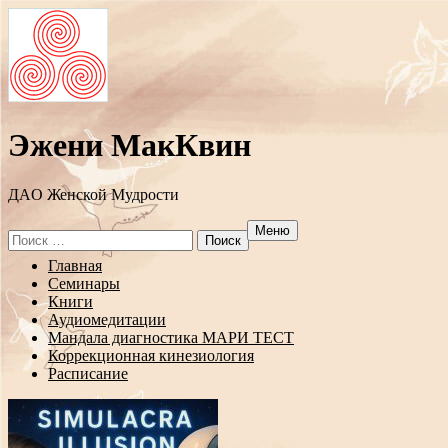
Эжени МакКвин
ДAO Женской Мудрости
Меню
Search
for:
Перейти
Главная
к
Семинары
содержанию
Книги
Аудиомедитации
Мандала диагностика МАРИ ТЕСТ
Коррекционная кинезиология
Расписание