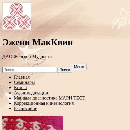
Эжени МакКвин
ДAO Женской Мудрости
Меню
Search
for:
Перейти
Главная
к
Семинары
содержанию
Книги
Аудиомедитации
Мандала диагностика МАРИ ТЕСТ
Коррекционная кинезиология
Расписание