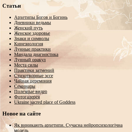
Статьи
Архетипы Богов и Богинь
Дневники ведьмы
Женский путь
Женское здоровье
Знаки и символы
Кинезиология
Лунные практики
Мандала диагностика
Лунный оракул
Места силы
Практики затмений
Стихотворные эссе
Чайная церемония
Семинары
Полезные видео
Фотогалерея
Ukraine sacred place of Goddess
Новое на сайте
Як виникають архетипи. Сучасна нейропсихологічна
модель