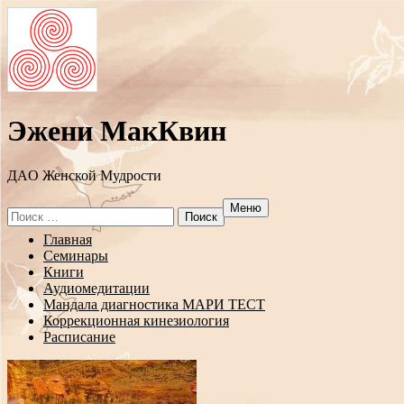
Эжени МакКвин
ДAO Женской Мудрости
Меню
Search
for:
Перейти
Главная
к
Семинары
содержанию
Книги
Аудиомедитации
Мандала диагностика МАРИ ТЕСТ
Коррекционная кинезиология
Расписание