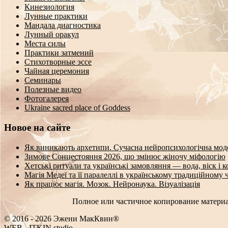
Кинезиология
Лунные практики
Мандала диагностика
Лунный оракул
Места силы
Практики затмений
Стихотворные эссе
Чайная церемония
Семинары
Полезные видео
Фотогалерея
Ukraine sacred place of Goddess
Новое на сайте
Як виникають архетипи. Сучасна нейропсихологічна мод
Зимове Сонцестояння 2026, що змінює жіночу міфологію
Хетські ритуали та українські замовляння — вода, віск і 
Магія Медеї та її паралеллі в українському традиційному 
Як працює магія. Мозок. Нейронаука. Візуалізація
Полное или частичное копирование материа
© 2016 - 2026 Эжени МакКвин®
WEB
-
ITKIN.studio