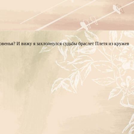
овенья? И вижу я захлопнулся судьбы браслет Плетя из кружев