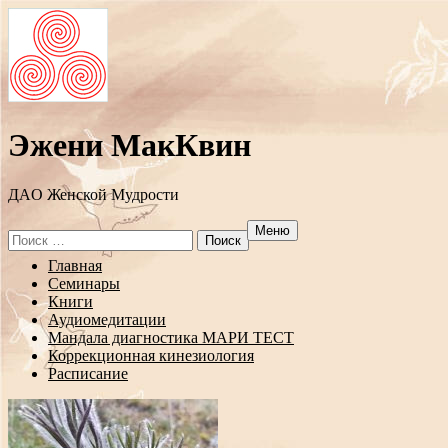
Эжени МакКвин
ДAO Женской Мудрости
Меню
Search
for:
Перейти
Главная
к
Семинары
содержанию
Книги
Аудиомедитации
Мандала диагностика МАРИ ТЕСТ
Коррекционная кинезиология
Расписание