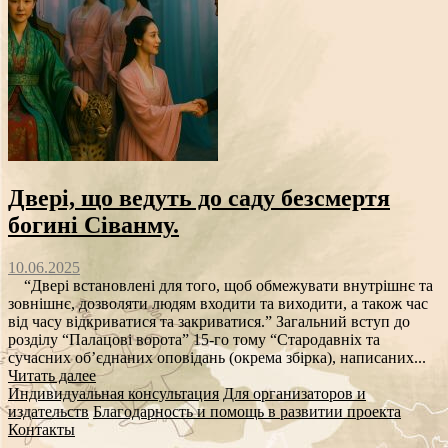
Двері, що ведуть до саду безсмертя
богині Сіванму.
10.06.2025
“Двері встановлені для того, щоб обмежувати внутрішнє та
зовнішнє, дозволяти людям входити та виходити, а також час
від часу відкриватися та закриватися.” Загальний вступ до
розділу “Палацові ворота” 15-го тому “Стародавніх та
сучасних об’єднаних оповідань (окрема збірка), написаних...
Читать далее
Индивидуальная консультация
Для организаторов и
издательств
Благодарность и помощь в развитии проекта
Контакты