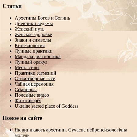
Статьи
Архетипы Богов и Богинь
Дневники ведьмы
Женский путь
Женское здоровье
Знаки и символы
Кинезиология
Лунные практики
Мандала диагностика
Лунный оракул
Места силы
Практики затмений
Стихотворные эссе
Чайная церемония
Семинары
Полезные видео
Фотогалерея
Ukraine sacred place of Goddess
Новое на сайте
Як виникають архетипи. Сучасна нейропсихологічна
модель