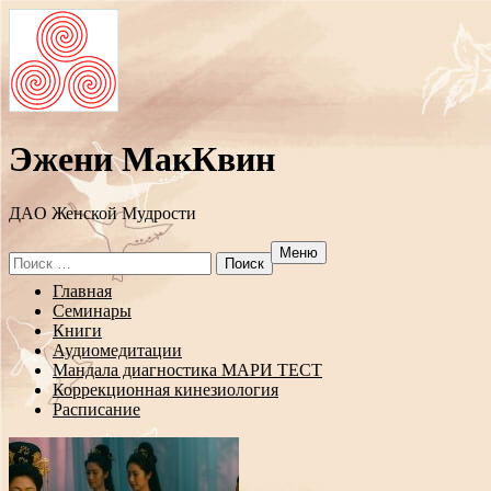
Эжени МакКвин
ДAO Женской Мудрости
Меню
Search
for:
Перейти
Главная
к
Семинары
содержанию
Книги
Аудиомедитации
Мандала диагностика МАРИ ТЕСТ
Коррекционная кинезиология
Расписание