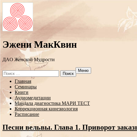
Эжени МакКвин
ДAO Женской Мудрости
Меню
Search
for:
Перейти
Главная
к
Семинары
содержанию
Книги
Аудиомедитации
Мандала диагностика МАРИ ТЕСТ
Коррекционная кинезиология
Расписание
Песни вельвы. Глава 1. Приворот зака