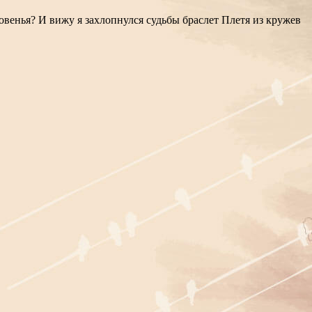
овенья? И вижу я захлопнулся судьбы браслет Плетя из кружев