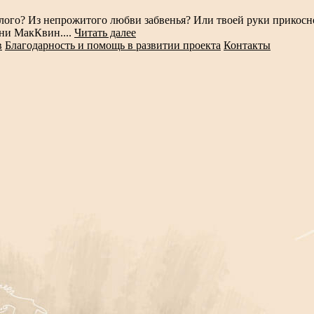
ылого? Из непрожитого любви забвенья? Или твоей руки прикосн
ни МакКвин....
Читать далее
в
Благодарность и помощь в развитии проекта
Контакты