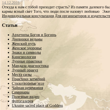
14.12.2016
Откуда к нам с тобой приходит страсть? Из памяти далекого б
кармы ясный свет Того, что люди после назовут любовью Эже
Индивидуальная консультация
Для организаторов и издательст
Статьи
Архетипы Богов и Богинь
Дневники ведьмы
Женский путь
Женское здоровье
Знаки и символы
Кинезиология
Лунные практики
Мандала диагностика
Лунный оракул
Места силы
Практики затмений
Стихотворные эссе
Чайная церемония
Семинары
Полезные видео
Фотогалерея
Ukraine sacred place of Goddess