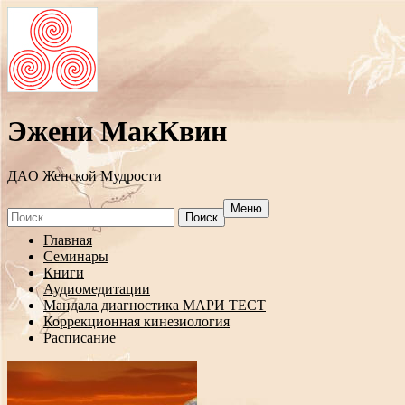
Эжени МакКвин
ДAO Женской Мудрости
Меню
Search
for:
Перейти
Главная
к
Семинары
содержанию
Книги
Аудиомедитации
Мандала диагностика МАРИ ТЕСТ
Коррекционная кинезиология
Расписание