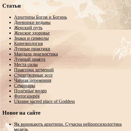
Статьи
Архетипы Богов и Богинь
Дневники ведьмы
Женский путь
Женское здоровье
Знаки и символы
Кинезиология
Лунные практики
Мандала диагностика
Лунный оракул
Места силы
Практики затмений
Стихотворные эссе
Чайная церемония
Семинары
Полезные видео
Фотогалерея
Ukraine sacred place of Goddess
Новое на сайте
Як виникають архетипи. Сучасна нейропсихологічна
модель