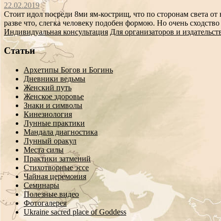
22.02.2019
Стоит идол посреди 8ми ям-кострищ, что по сторонам света от
разве что, слегка человеку подобен формою. Но очень сходство
Индивидуальная консультация
Для организаторов и издательст
Статьи
Архетипы Богов и Богинь
Дневники ведьмы
Женский путь
Женское здоровье
Знаки и символы
Кинезиология
Лунные практики
Мандала диагностика
Лунный оракул
Места силы
Практики затмений
Стихотворные эссе
Чайная церемония
Семинары
Полезные видео
Фотогалерея
Ukraine sacred place of Goddess