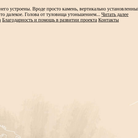
 него устроены. Вроде просто камень, вертикально установленн
 то далекое. Голова от туловища утоньшением...
Читать далее
в
Благодарность и помощь в развитии проекта
Контакты