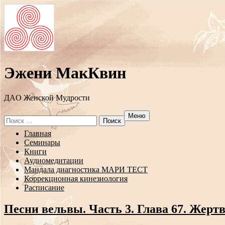
Эжени МакКвин
ДAO Женской Мудрости
Меню
Search
for:
Перейти
Главная
к
Семинары
содержанию
Книги
Аудиомедитации
Мандала диагностика МАРИ ТЕСТ
Коррекционная кинезиология
Расписание
Песни вельвы. Часть 3. Глава 67. Жерт