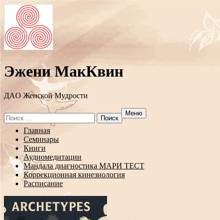
Эжени МакКвин
ДAO Женской Мудрости
Меню
Search
for:
Перейти
Главная
к
Семинары
содержанию
Книги
Аудиомедитации
Мандала диагностика МАРИ ТЕСТ
Коррекционная кинезиология
Расписание