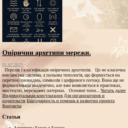
Онірични архетипи мережи.
01.07.2025
Перелік і класифікація оніричних архетипів. Це не класична
юнгіанська система, а польова типологія, що формується на
перетині сновидінь, символів і цифрового потоку. Вона ще не
формалізована академічно, але вже виявляється в практиках,
мистецтві, мережевих патернах. Основні типи...
Читать далее
Индивидуальная консультация
Для организаторов и
издательств
Благодарность и помощь в развитии проекта
Контакты
Статьи
Архетипы Богов и Богинь