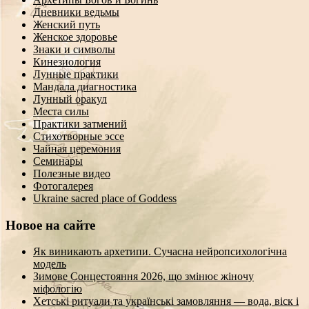
Дневники ведьмы
Женский путь
Женское здоровье
Знаки и символы
Кинезиология
Лунные практики
Мандала диагностика
Лунный оракул
Места силы
Практики затмений
Стихотворные эссе
Чайная церемония
Семинары
Полезные видео
Фотогалерея
Ukraine sacred place of Goddess
Новое на сайте
Як виникають архетипи. Сучасна нейропсихологічна
модель
Зимове Сонцестояння 2026, що змінює жіночу
міфологію
Хетські ритуали та українські замовляння — вода, віск і