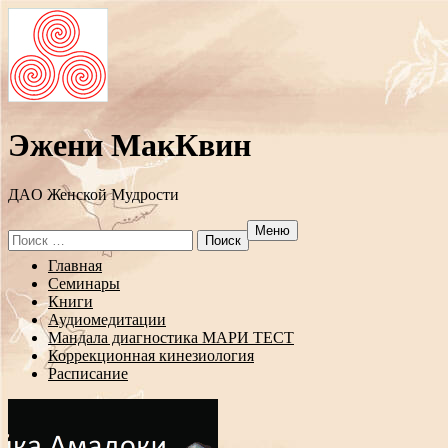
Эжени МакКвин
ДAO Женской Мудрости
Меню
Search
for:
Перейти
Главная
к
Семинары
содержанию
Книги
Аудиомедитации
Мандала диагностика МАРИ ТЕСТ
Коррекционная кинезиология
Расписание