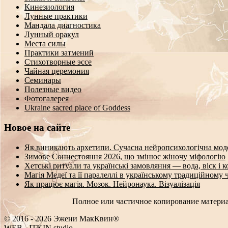
Кинезиология
Лунные практики
Мандала диагностика
Лунный оракул
Места силы
Практики затмений
Стихотворные эссе
Чайная церемония
Семинары
Полезные видео
Фотогалерея
Ukraine sacred place of Goddess
Новое на сайте
Як виникають архетипи. Сучасна нейропсихологічна мод
Зимове Сонцестояння 2026, що змінює жіночу міфологію
Хетські ритуали та українські замовляння — вода, віск і 
Магія Медеї та її паралеллі в українському традиційному 
Як працює магія. Мозок. Нейронаука. Візуалізація
Полное или частичное копирование материа
© 2016 - 2026 Эжени МакКвин®
W
#
O
-
ITKIN.studio