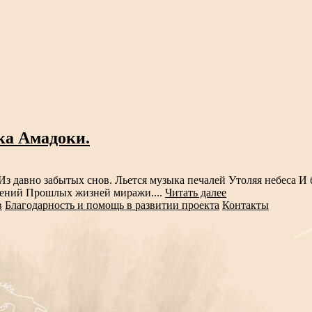
йка Амадоки.
Из давно забытых снов. Льется музыка печалей Утоляя небеса И
ощений Прошлых жизней миражи....
Читать далее
в
Благодарность и помощь в развитии проекта
Контакты