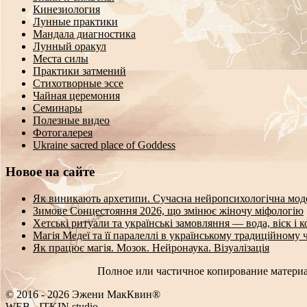
Кинезиология
Лунные практики
Мандала диагностика
Лунный оракул
Места силы
Практики затмений
Стихотворные эссе
Чайная церемония
Семинары
Полезные видео
Фотогалерея
Ukraine sacred place of Goddess
Новое на сайте
Як виникають архетипи. Сучасна нейропсихологічна мод
Зимове Сонцестояння 2026, що змінює жіночу міфологію
Хетські ритуали та українські замовляння — вода, віск і 
Магія Медеї та її паралеллі в українському традиційному 
Як працює магія. Мозок. Нейронаука. Візуалізація
Полное или частичное копирование материа
© 2016 - 2026 Эжени МакКвин®
WEB
-
ITKIN.studio