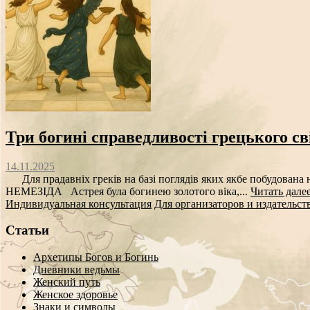
Три богині справедливості грецького св
14.11.2025
Для прадавніх греків на базі поглядів яких якбе побудована н
НЕМЕЗІДА Астрея була богинею золотого віка,...
Читать дале
Индивидуальная консультация
Для организаторов и издательст
Статьи
Архетипы Богов и Богинь
Дневники ведьмы
Женский путь
Женское здоровье
Знаки и символы