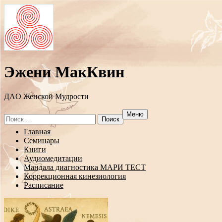
Эжени МакКвин
ДAO Женской Мудрости
Меню
Search
for:
Перейти
Главная
к
Семинары
содержанию
Книги
Аудиомедитации
Мандала диагностика МАРИ ТЕСТ
Коррекционная кинезиология
Расписание