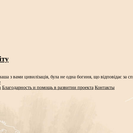
іту
аша з вами цивилізація, була не одна богиня, що відповідає за 
е
в
Благодарность и помощь в развитии проекта
Контакты