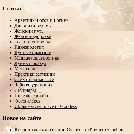
Статьи
Архетипы Богов и Богинь
Дневники ведьмы
Женский путь
Женское здоровье
Знаки и символы
Кинезиология
Лунные практики
Мандала диагностика
Лунный оракул
Места силы
Практики затмений
Стихотворные эссе
Чайная церемония
Семинары
Полезные видео
Фотогалерея
Ukraine sacred place of Goddess
Новое на сайте
Як виникають архетипи. Сучасна нейропсихологічна