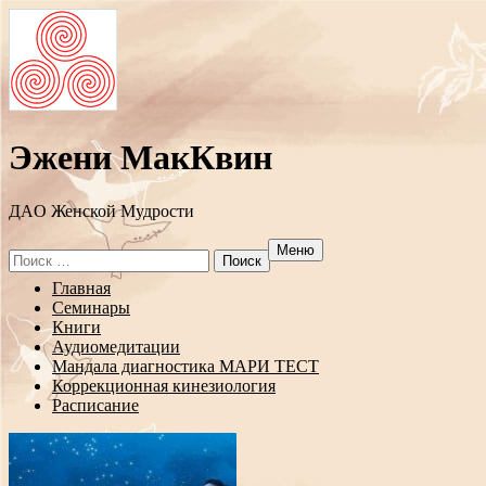
Эжени МакКвин
ДAO Женской Мудрости
Меню
Search
for:
Перейти
Главная
к
Семинары
содержанию
Книги
Аудиомедитации
Мандала диагностика МАРИ ТЕСТ
Коррекционная кинезиология
Расписание