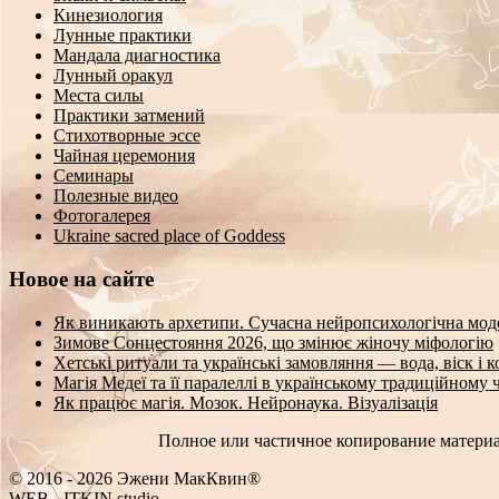
Кинезиология
Лунные практики
Мандала диагностика
Лунный оракул
Места силы
Практики затмений
Стихотворные эссе
Чайная церемония
Семинары
Полезные видео
Фотогалерея
Ukraine sacred place of Goddess
Новое на сайте
Як виникають архетипи. Сучасна нейропсихологічна мод
Зимове Сонцестояння 2026, що змінює жіночу міфологію
Хетські ритуали та українські замовляння — вода, віск і 
Магія Медеї та її паралеллі в українському традиційному 
Як працює магія. Мозок. Нейронаука. Візуалізація
Полное или частичное копирование материа
© 2016 - 2026 Эжени МакКвин®
_
EB
-
ITKIN.studio