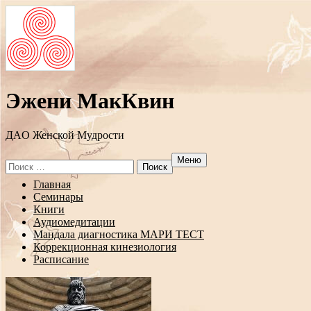
Эжени МакКвин
ДAO Женской Мудрости
Меню
Search
for:
Перейти
Главная
к
Семинары
содержанию
Книги
Аудиомедитации
Мандала диагностика МАРИ ТЕСТ
Коррекционная кинезиология
Расписание