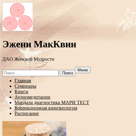
Эжени МакКвин
ДAO Женской Мудрости
Меню
Search
for:
Перейти
Главная
к
Семинары
содержанию
Книги
Аудиомедитации
Мандала диагностика МАРИ ТЕСТ
Коррекционная кинезиология
Расписание