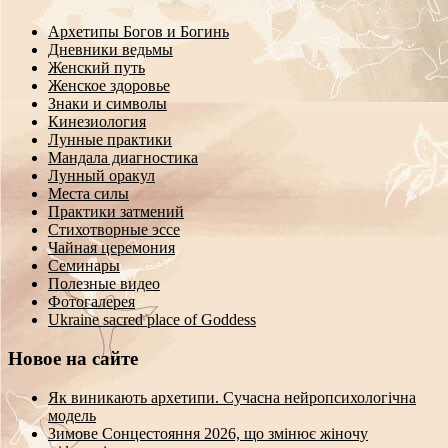
Архетипы Богов и Богинь
Дневники ведьмы
Женский путь
Женское здоровье
Знаки и символы
Кинезиология
Лунные практики
Мандала диагностика
Лунный оракул
Места силы
Практики затмений
Стихотворные эссе
Чайная церемония
Семинары
Полезные видео
Фотогалерея
Ukraine sacred place of Goddess
Новое на сайте
Як виникають архетипи. Сучасна нейропсихологічна
модель
Зимове Сонцестояння 2026, що змінює жіночу