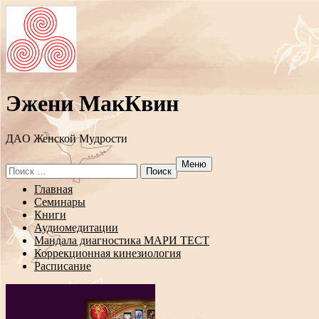
Эжени МакКвин
ДAO Женской Мудрости
Меню
Search
for:
Перейти
Главная
к
Семинары
содержанию
Книги
Аудиомедитации
Мандала диагностика МАРИ ТЕСТ
Коррекционная кинезиология
Расписание