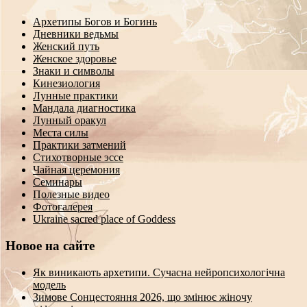
Архетипы Богов и Богинь
Дневники ведьмы
Женский путь
Женское здоровье
Знаки и символы
Кинезиология
Лунные практики
Мандала диагностика
Лунный оракул
Места силы
Практики затмений
Стихотворные эссе
Чайная церемония
Семинары
Полезные видео
Фотогалерея
Ukraine sacred place of Goddess
Новое на сайте
Як виникають архетипи. Сучасна нейропсихологічна
модель
Зимове Сонцестояння 2026, що змінює жіночу