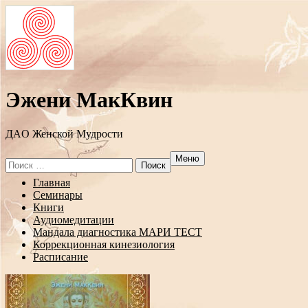
Эжени МакКвин
ДAO Женской Мудрости
Меню
Search
for:
Перейти
Главная
к
Семинары
содержанию
Книги
Аудиомедитации
Мандала диагностика МАРИ ТЕСТ
Коррекционная кинезиология
Расписание