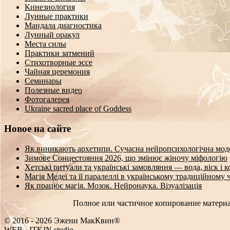
Кинезиология
Лунные практики
Мандала диагностика
Лунный оракул
Места силы
Практики затмений
Стихотворные эссе
Чайная церемония
Семинары
Полезные видео
Фотогалерея
Ukraine sacred place of Goddess
Новое на сайте
Як виникають архетипи. Сучасна нейропсихологічна мод
Зимове Сонцестояння 2026, що змінює жіночу міфологію
Хетські ритуали та українські замовляння — вода, віск і 
Магія Медеї та її паралеллі в українському традиційному 
Як працює магія. Мозок. Нейронаука. Візуалізація
Полное или частичное копирование материа
© 2016 - 2026 Эжени МакКвин®
WEB
-
ITKIN.studio