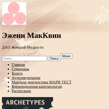
Эжени МакКвин
ДAO Женской Мудрости
Меню
Search
for:
Перейти
Главная
к
Семинары
содержанию
Книги
Аудиомедитации
Мандала диагностика МАРИ ТЕСТ
Коррекционная кинезиология
Расписание