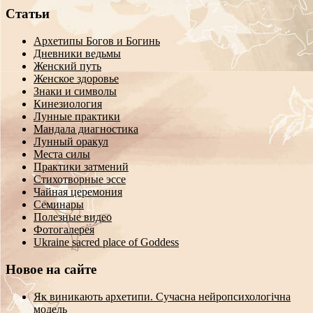
Статьи
Архетипы Богов и Богинь
Дневники ведьмы
Женский путь
Женское здоровье
Знаки и символы
Кинезиология
Лунные практики
Мандала диагностика
Лунный оракул
Места силы
Практики затмений
Стихотворные эссе
Чайная церемония
Семинары
Полезные видео
Фотогалерея
Ukraine sacred place of Goddess
Новое на сайте
Як виникають архетипи. Сучасна нейропсихологічна
модель