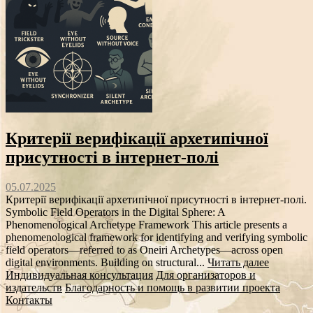
Критерії верифікації архетипічної
присутності в інтернет-полі
05.07.2025
Критерії верифікації архетипічної присутності в інтернет-полі.
Symbolic Field Operators in the Digital Sphere: A
Phenomenological Archetype Framework This article presents a
phenomenological framework for identifying and verifying symbolic
field operators—referred to as Oneiri Archetypes—across open
digital environments. Building on structural...
Читать далее
Индивидуальная консультация
Для организаторов и
издательств
Благодарность и помощь в развитии проекта
Контакты