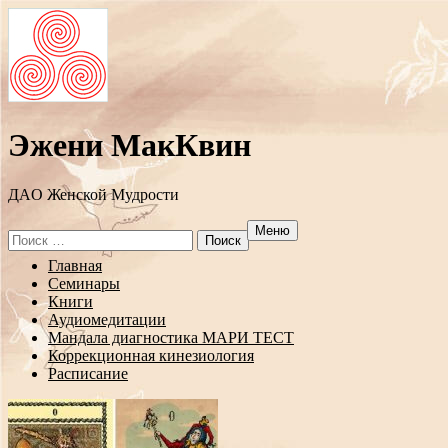
Эжени МакКвин
ДAO Женской Мудрости
Меню
Search
for:
Перейти
Главная
к
Семинары
содержанию
Книги
Аудиомедитации
Мандала диагностика МАРИ ТЕСТ
Коррекционная кинезиология
Расписание