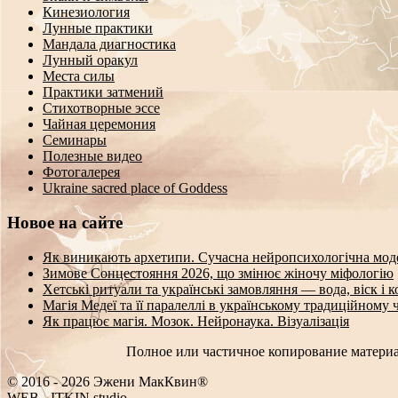
Кинезиология
Лунные практики
Мандала диагностика
Лунный оракул
Места силы
Практики затмений
Стихотворные эссе
Чайная церемония
Семинары
Полезные видео
Фотогалерея
Ukraine sacred place of Goddess
Новое на сайте
Як виникають архетипи. Сучасна нейропсихологічна мод
Зимове Сонцестояння 2026, що змінює жіночу міфологію
Хетські ритуали та українські замовляння — вода, віск і 
Магія Медеї та її паралеллі в українському традиційному 
Як працює магія. Мозок. Нейронаука. Візуалізація
Полное или частичное копирование материа
© 2016 - 2026 Эжени МакКвин®
W
{
B
-
ITKIN.studio