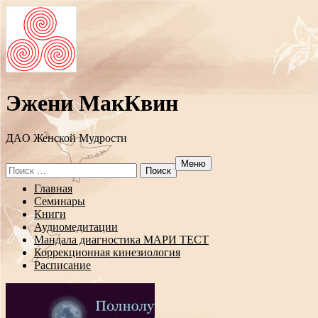
Эжени МакКвин
ДAO Женской Мудрости
Меню
Search
for:
Перейти
Главная
к
Семинары
содержанию
Книги
Аудиомедитации
Мандала диагностика МАРИ ТЕСТ
Коррекционная кинезиология
Расписание