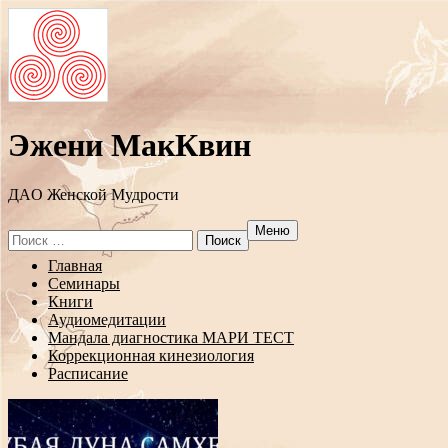
Эжени МакКвин
ДAO Женской Мудрости
Меню
Search
for:
Перейти
Главная
к
Семинары
содержанию
Книги
Аудиомедитации
Мандала диагностика МАРИ ТЕСТ
Коррекционная кинезиология
Расписание