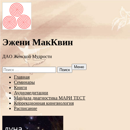
Эжени МакКвин
ДAO Женской Мудрости
Меню
Search
for:
Перейти
Главная
к
Семинары
содержанию
Книги
Аудиомедитации
Мандала диагностика МАРИ ТЕСТ
Коррекционная кинезиология
Расписание