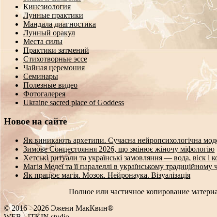
Кинезиология
Лунные практики
Мандала диагностика
Лунный оракул
Места силы
Практики затмений
Стихотворные эссе
Чайная церемония
Семинары
Полезные видео
Фотогалерея
Ukraine sacred place of Goddess
Новое на сайте
Як виникають архетипи. Сучасна нейропсихологічна мод
Зимове Сонцестояння 2026, що змінює жіночу міфологію
Хетські ритуали та українські замовляння — вода, віск і 
Магія Медеї та її паралеллі в українському традиційному 
Як працює магія. Мозок. Нейронаука. Візуалізація
Полное или частичное копирование материа
© 2016 - 2026 Эжени МакКвин®
WEB
-
ITKIN.studio