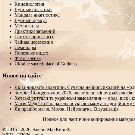
Кинезиология
Лунные практики
Мандала диагностика
Лунный оракул
Места силы
Практики затмений
Стихотворные эссе
Чайная церемония
Семинары
Полезные видео
Фотогалерея
Ukraine sacred place of Goddess
Новое на сайте
Як виникають архетипи. Сучасна нейропсихологічна мод
Зимове Сонцестояння 2026, що змінює жіночу міфологію
Хетські ритуали та українські замовляння — вода, віск і 
Магія Медеї та її паралеллі в українському традиційному 
Як працює магія. Мозок. Нейронаука. Візуалізація
Полное или частичное копирование материа
© 2016 - 2026 Эжени МакКвин®
?
]
O
-
ITKIN.studio