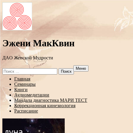
Эжени МакКвин
ДAO Женской Мудрости
Меню
Search
for:
Перейти
Главная
к
Семинары
содержанию
Книги
Аудиомедитации
Мандала диагностика МАРИ ТЕСТ
Коррекционная кинезиология
Расписание