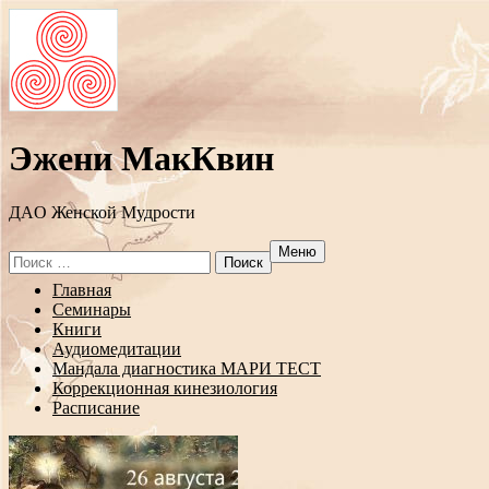
Эжени МакКвин
ДAO Женской Мудрости
Меню
Search
for:
Перейти
Главная
к
Семинары
содержанию
Книги
Аудиомедитации
Мандала диагностика МАРИ ТЕСТ
Коррекционная кинезиология
Расписание