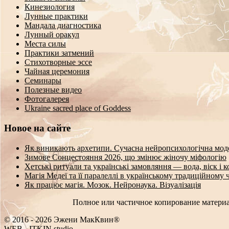
Кинезиология
Лунные практики
Мандала диагностика
Лунный оракул
Места силы
Практики затмений
Стихотворные эссе
Чайная церемония
Семинары
Полезные видео
Фотогалерея
Ukraine sacred place of Goddess
Новое на сайте
Як виникають архетипи. Сучасна нейропсихологічна мод
Зимове Сонцестояння 2026, що змінює жіночу міфологію
Хетські ритуали та українські замовляння — вода, віск і 
Магія Медеї та її паралеллі в українському традиційному 
Як працює магія. Мозок. Нейронаука. Візуалізація
Полное или частичное копирование материа
© 2016 - 2026 Эжени МакКвин®
_
>
#
-
ITKIN.studio