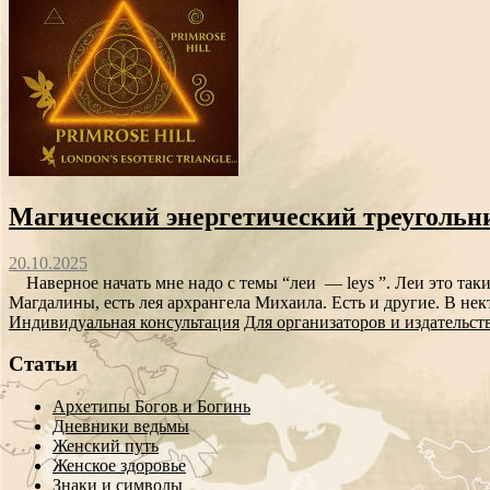
Магический энергетический треугольник
20.10.2025
Наверное начать мне надо с темы “леи — leys ”. Леи это так
Магдалины, есть лея архрангела Михаила. Есть и другие. В нек
Индивидуальная консультация
Для организаторов и издательст
Статьи
Архетипы Богов и Богинь
Дневники ведьмы
Женский путь
Женское здоровье
Знаки и символы