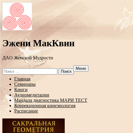
Эжени МакКвин
ДAO Женской Мудрости
Меню
Search
for:
Перейти
Главная
к
Семинары
содержанию
Книги
Аудиомедитации
Мандала диагностика МАРИ ТЕСТ
Коррекционная кинезиология
Расписание