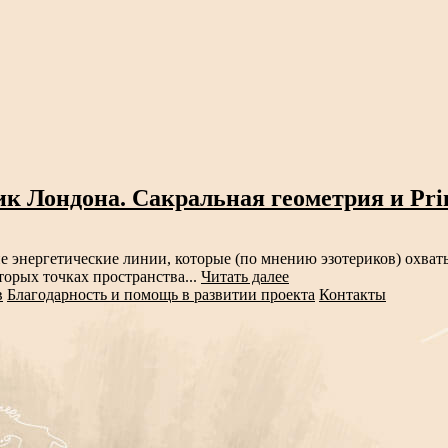
 Лондона. Сакральная геометрия и Primr
ие энергетические линии, которые (по мнению эзотериков) охва
торых точках пространства...
Читать далее
в
Благодарность и помощь в развитии проекта
Контакты