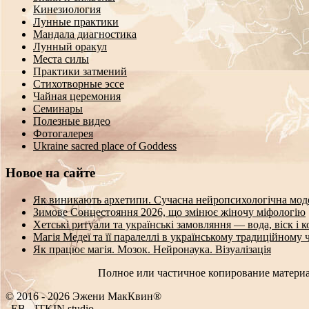
Кинезиология
Лунные практики
Мандала диагностика
Лунный оракул
Места силы
Практики затмений
Стихотворные эссе
Чайная церемония
Семинары
Полезные видео
Фотогалерея
Ukraine sacred place of Goddess
Новое на сайте
Як виникають архетипи. Сучасна нейропсихологічна мод
Зимове Сонцестояння 2026, що змінює жіночу міфологію
Хетські ритуали та українські замовляння — вода, віск і 
Магія Медеї та її паралеллі в українському традиційному 
Як працює магія. Мозок. Нейронаука. Візуалізація
Полное или частичное копирование материа
© 2016 - 2026 Эжени МакКвин®
SEO
-
ITKIN.studio